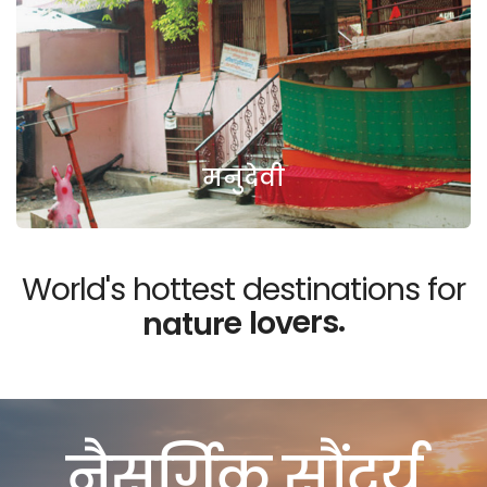
मनुदेवी
World's hottest destinations for
.
s
r
u
o
t
t
n
e
i
d
n
n
d
e
e
p
नैसर्गिक सौंदर्य