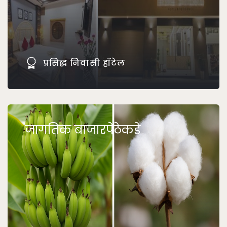
प्रसिद्ध निवासी हॉटेल
जागतिक बाजारपेठेकडे