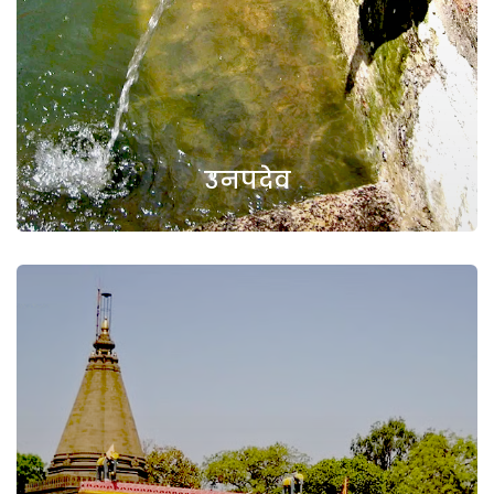
उनपदेव