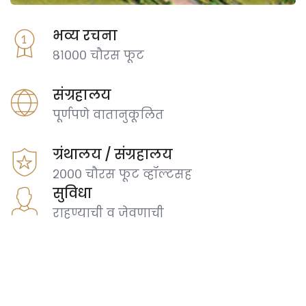
भव्य रचना
८१००० चौरस फूट
संग्रहालय
पूर्णपणे वातानुकूलित
ग्रंथालय / संग्रहालय
२००० चौरस फूट व्हॉल्टसह
सुविधा
राहण्याची व जेवणाची