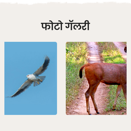
फोटो गॅलरी