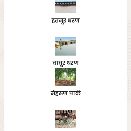
हतनूर धरण
वाघूर धरण
मेहरूण पार्क