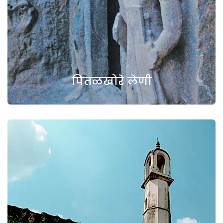
पितळखोरे लेणी