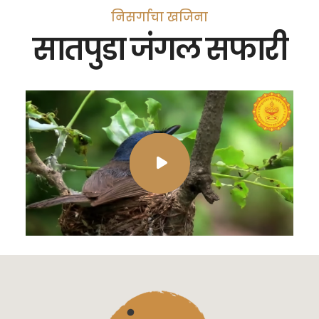
निसर्गाचा खजिना
सातपुडा जंगल सफारी